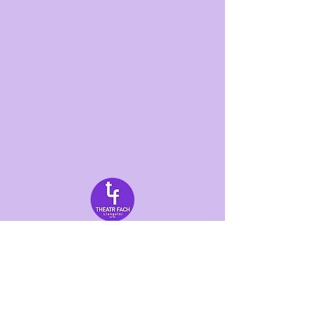
Tanysgrifio | Subscribe
am newyddion a diweddariadau
for news and updates
Rhif Elusen: 216919 - Cymdeithas Ddrama Llangefni