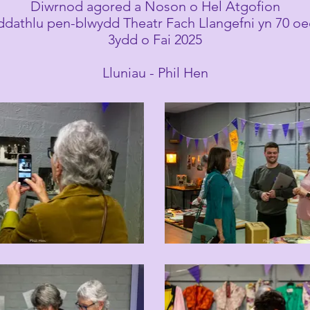
Diwrnod agored a Noson o Hel Atgofion
 ddathlu pen-blwydd Theatr Fach Llangefni yn 70 oe
3ydd o Fai 2025
Lluniau - Phil Hen