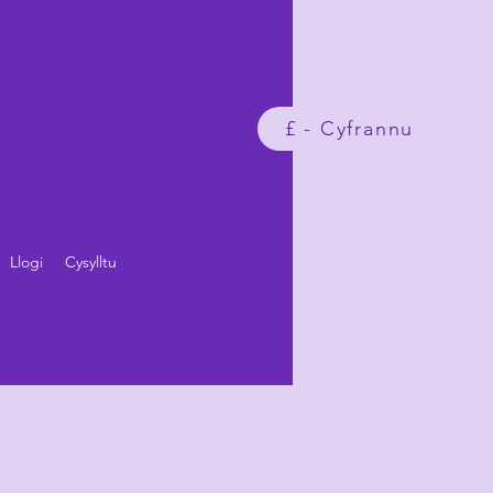
£ - Cyfrannu
Llogi
Cysylltu