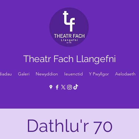
Theatr Fach Llangefni
diadau
Galeri
Newyddion
Ieuenctid
Y Pwyllgor
Aelodaeth
Dathlu'r 70