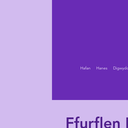
Hafan
Hanes
Digwyd
Ffurflen 