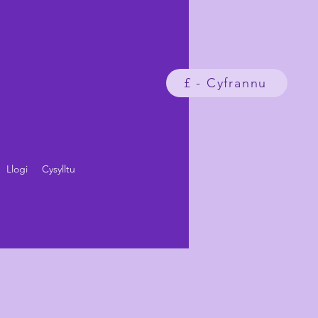
£ - Cyfrannu
Llogi
Cysylltu