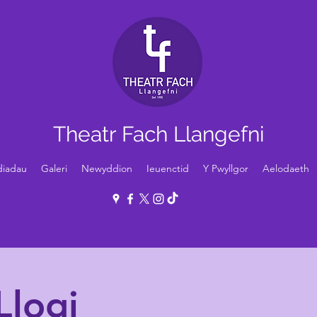
Theatr Fach Llangefni
diadau
Galeri
Newyddion
Ieuenctid
Y Pwyllgor
Aelodaeth
Llogi